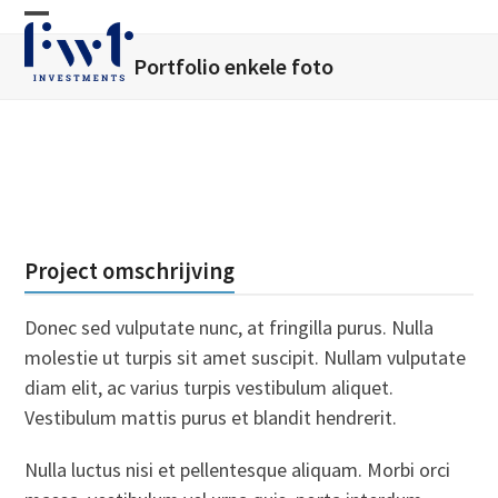
Skip
Open
Close
to
Portfolio enkele foto
mobile
mobile
content
menu
menu
Project omschrijving
Donec sed vulputate nunc, at fringilla purus. Nulla
molestie ut turpis sit amet suscipit. Nullam vulputate
diam elit, ac varius turpis vestibulum aliquet.
Vestibulum mattis purus et blandit hendrerit.
Nulla luctus nisi et pellentesque aliquam. Morbi orci