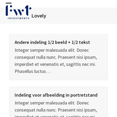
Skip
Open
Close
to
Lovely
mobile
mobile
content
menu
menu
Andere indeling 1/2 beeld + 1/2 tekst
Integer semper malesuada elit. Donec
consequat nulla nunc. Praesent nisi ipsum,
imperdiet et venenatis et, sagittis nec mi.
Phasellus luctus…
Indeling voor afbeelding in portretstand
Integer semper malesuada elit. Donec
consequat nulla nunc. Praesent nisi ipsum,
imperdiet et venenatis et, sagittis nec mi.