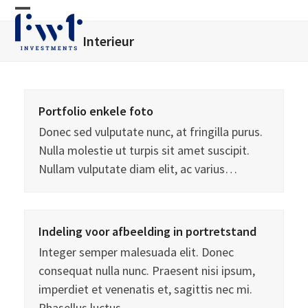
Skip
Open
Close
to
Interieur
mobile
mobile
content
menu
menu
Portfolio enkele foto
Donec sed vulputate nunc, at fringilla purus.
Nulla molestie ut turpis sit amet suscipit.
Nullam vulputate diam elit, ac varius…
Indeling voor afbeelding in portretstand
Integer semper malesuada elit. Donec
consequat nulla nunc. Praesent nisi ipsum,
imperdiet et venenatis et, sagittis nec mi.
Phasellus luctus…